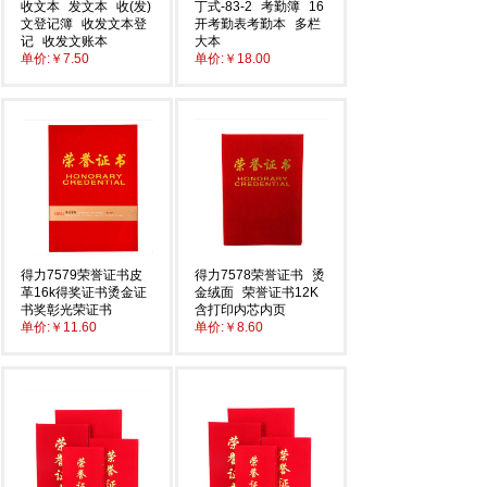
收文本
发文本
收(发)
丁式-83-2
考勤簿
16
文登记簿
收发文本登
开考勤表考勤本
多栏
记
收发文账本
大本
单价:
￥7.50
单价:
￥18.00
得力7579荣誉证书皮
得力7578荣誉证书
烫
革16k得奖证书烫金证
金绒面
荣誉证书12K
书奖彰光荣证书
含打印内芯内页
单价:
￥11.60
单价:
￥8.60