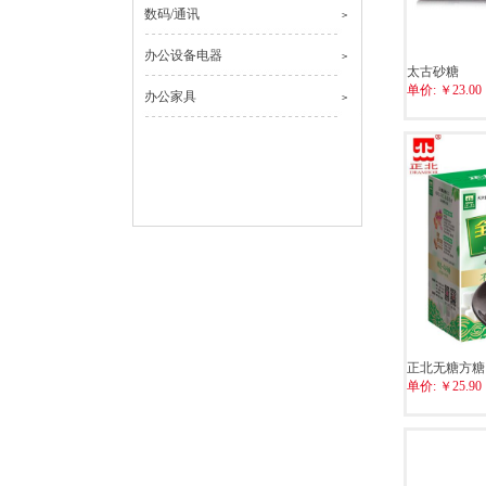
数码/通讯
>
办公设备电器
>
太古砂糖
单价:
￥23.00
办公家具
>
正北无糖方糖
单价:
￥25.90