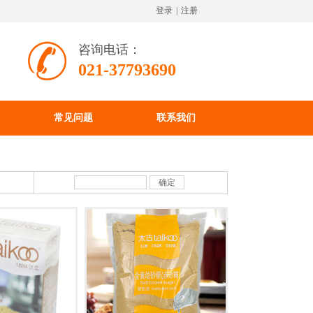
登录
|
注册
咨询电话：
021-37793690
常见问题
联系我们
确定