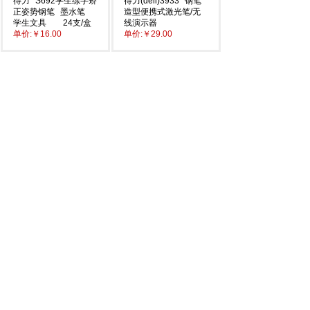
得力
S692学生练字矫
得力(deli)3933
钢笔
正姿势钢笔
墨水笔
造型便携式激光笔/无
学生文具
24支/盒
线演示器
单价:
￥16.00
单价:
￥29.00