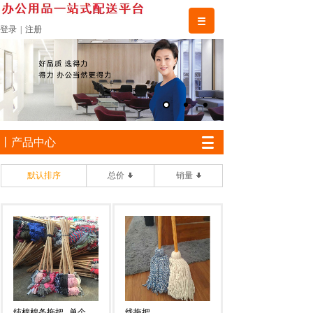
登录
|
注册
丨产品中心
默认排序
总价
销量
纯棉棉条拖把
单个
线拖把