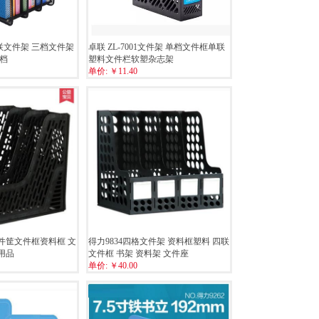
联文件架 三档文件架
卓联 ZL-7001文件架 单档文件框单联
书档
塑料文件栏软塑杂志架
单价:
￥11.40
文件筐文件框资料框 文
得力9834四格文件架 资料框塑料 四联
用品
文件框 书架 资料架 文件座
单价:
￥40.00