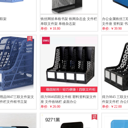
四联架
铁丝网状单格书架 铁网杂志盒 文件栏
办公金属铁丝三
单联文件架 单格杂志架
文件座 资料架 
单价:
￥18.80
单价:
￥39.90
用品9847三联文件架文
得力9846四联文件框 塑料资料架文件
得力9845 三联
件栏文件框书立架
座 文件收纳栏 桌面办公
件架文件栏 办公
单价:
￥26.00
单价:
￥22.00