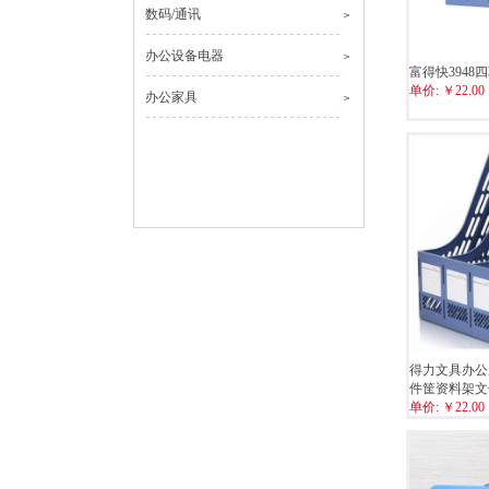
数码/通讯
>
办公设备电器
>
富得快3948
单价:
￥22.00
办公家具
>
得力文具办公
件筐资料架文
单价:
￥22.00