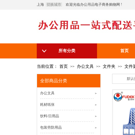
上海
切换城市
欢迎光临办公
用品
电子商务购物网 !
所有分类
首页
当前位置：
首页
办公文具
文件夹
文件
>>
>>
>>
默认
全部商品分类
办公文具
>
耗材纸张
>
饮料/日用品
>
包装劳防用品
>