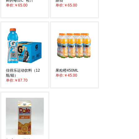
鲜的每日C
橙汁
脉动
单价:
￥65.00
单价:
￥65.00
佳得乐运动饮料（12
果粒橙450ML
瓶/箱）
单价:
￥45.00
单价:
￥87.70