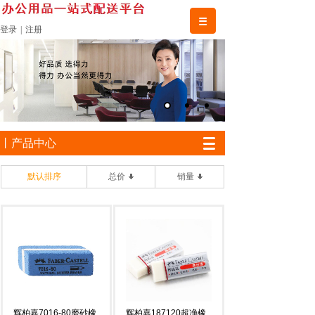
登录
|
注册
丨产品中心
默认排序
总价
销量
辉柏嘉7016-80磨砂橡
辉柏嘉187120超净橡