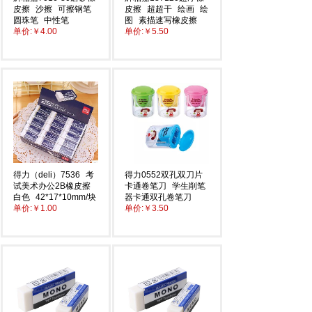
皮擦
沙擦
可擦钢笔
皮擦
超超干
绘画
绘
圆珠笔
中性笔
图
素描速写橡皮擦
单价:
￥4.00
单价:
￥5.50
得力（deli）7536
考
得力0552双孔双刀片
试美术办公2B橡皮擦
卡通卷笔刀
学生削笔
白色
42*17*10mm/块
器卡通双孔卷笔刀
单价:
￥1.00
单价:
￥3.50