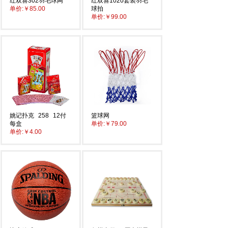
红双喜302羽毛球网
红双喜1020套装羽毛
单价:
￥85.00
球拍
单价:
￥99.00
姚记扑克
258
12付
篮球网
每盒
单价:
￥79.00
单价:
￥4.00