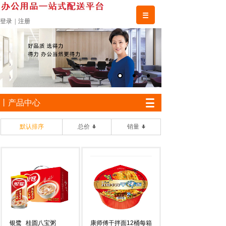
登录
|
注册
丨产品中心
默认排序
总价
销量
银鹭
桂圆八宝粥
康师傅干拌面12桶每箱