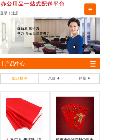
登录
|
注册
丨产品中心
默认排序
总价
销量
大张红纸
朱红纸
结
硬纸烫金利是封个性千