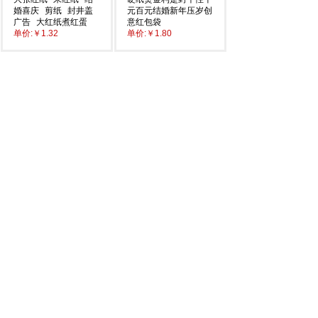
婚喜庆
剪纸
封井盖
元百元结婚新年压岁创
广告
大红纸煮红蛋
意红包袋
单价:
￥1.32
单价:
￥1.80