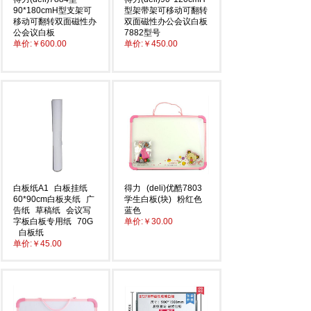
90*180cmH型支架可
型架带架可移动可翻转
移动可翻转双面磁性办
双面磁性办公会议白板
公会议白板
7882型号
单价:
￥600.00
单价:
￥450.00
白板纸A1
白板挂纸
得力
(deli)优酷7803
60*90cm白板夹纸
广
学生白板(块)
粉红色
告纸
草稿纸
会议写
蓝色
字板白板专用纸
70G
单价:
￥30.00
白板纸
单价:
￥45.00