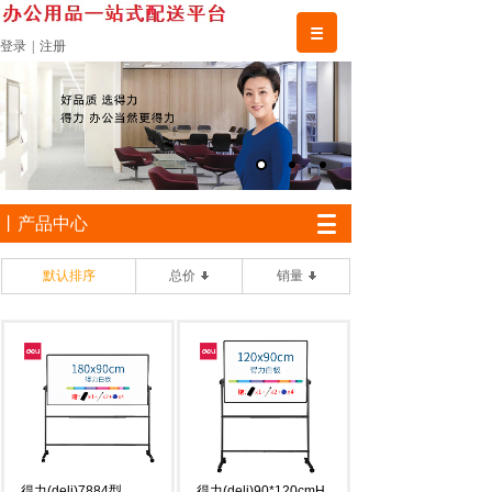
登录
|
注册
丨产品中心
默认排序
总价
销量
得力(deli)7884型
得力(deli)90*120cmH