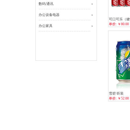
数码/通讯
>
办公设备电器
>
可口可乐（健怡
单价:
￥80.00
办公家具
>
雪碧 听装
单价:
￥52.00