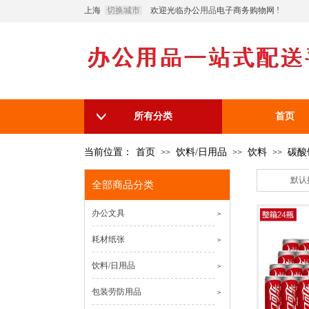
上海
切换城市
欢迎光临办公
用品
电子商务购物网 !
所有分类
首页
当前位置：
首页
饮料/日用品
饮料
碳酸
>>
>>
>>
默认
全部商品分类
办公文具
>
耗材纸张
>
饮料/日用品
>
包装劳防用品
>